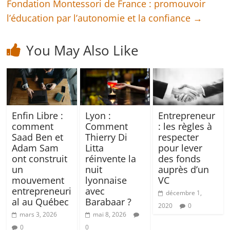
Fondation Montessori de France : promouvoir
l’éducation par l’autonomie et la confiance
→
You May Also Like
Enfin Libre :
Lyon :
Entrepreneur
comment
Comment
: les règles à
Saad Ben et
Thierry Di
respecter
Adam Sam
Litta
pour lever
ont construit
réinvente la
des fonds
un
nuit
auprès d’un
mouvement
lyonnaise
VC
entrepreneuri
avec
décembre 1,
al au Québec
Barabaar ?
2020
0
mars 3, 2026
mai 8, 2026
0
0