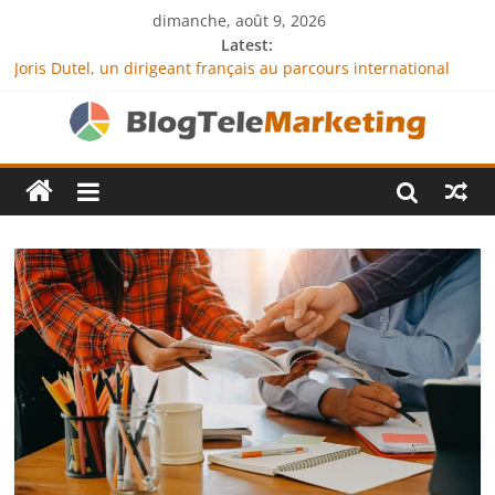
dimanche, août 9, 2026
Latest:
Joris Dutel, un dirigeant français au parcours international
tourné vers le développement en Afrique
Agria Assurance Animaux : comment l’entreprise se
démarque-t-elle de la concurrence ?
JCA Academy : l’excellence au service de l’indépendance
financière
Denis Bouclon : la diplomatie éducative comme moteur de
coopération internationale
Next Terra International : des solutions logistiques au service
du commerce international