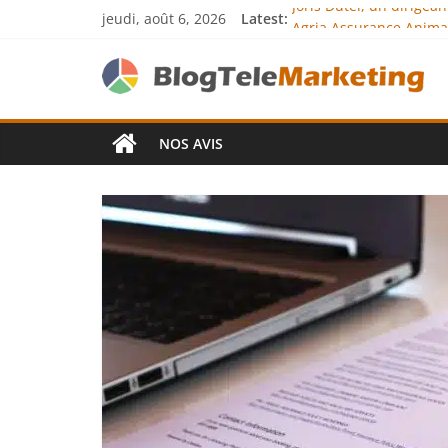
Joris Dutel, un dirigea
jeudi, août 6, 2026
Latest:
Agria Assurance Animau
JCA Academy : l’excelle
Denis Bouclon : la dip
Next Terra Internationa
NOS AVIS