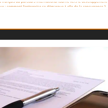
nt français au parcours international tourné vers le développement
x : comment l’entreprise se démarque-t-elle de la concurrence ?
nce au service de l’indépendance financière
lomatie éducative comme moteur de coopération internationale
l : des solutions logistiques au service du commerce international