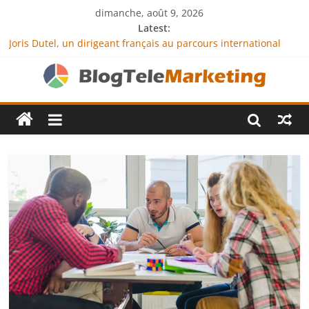
dimanche, août 9, 2026
Latest:
Joris Dutel, un dirigeant français au parcours international
tourné vers le développement en Afrique
Agria Assurance Animaux : comment l’entreprise se
démarque-t-elle de la concurrence ?
JCA Academy : l’excellence au service de l’indépendance
financière
Denis Bouclon : la diplomatie éducative comme moteur de
coopération internationale
Next Terra International : des solutions logistiques au service
du commerce international