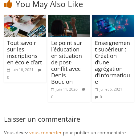
You May Also Like
Tout savoir
Le point sur
Enseignemen
sur les
l’éducation
t supérieur :
inscriptions
en situation
Création
en école d’art
de post-
d’une
conflit avec
agrégation
juin 18, 2021
Denis
d’informatiqu
0
Bouclon
e
juin 11, 2026
juillet 6, 2021
0
0
Laisser un commentaire
Vous devez
vous connecter
pour publier un commentaire.