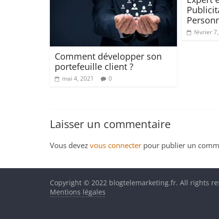
Publici
Personn
février 7
Comment développer son
portefeuille client ?
mai 4, 2021
0
Laisser un commentaire
Vous devez
vous connecter
pour publier un comme
Copyright © 2022 blogtelemarketing.fr. All rights r
Mentions légales