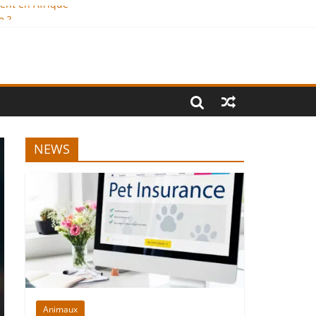
ment en Afrique
e ?
onal
NEWS
Animaux