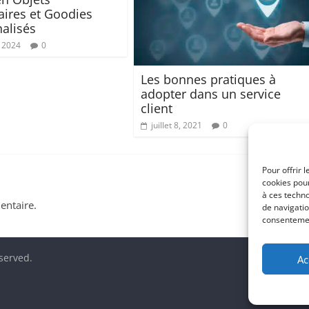
taires et Goodies
alisés
, 2024
0
Les bonnes pratiques à
adopter dans un service
client
juillet 8, 2021
0
Pour offrir 
cookies pour
à ces techn
ntaire.
de navigatio
consentement
eserved.
Ac