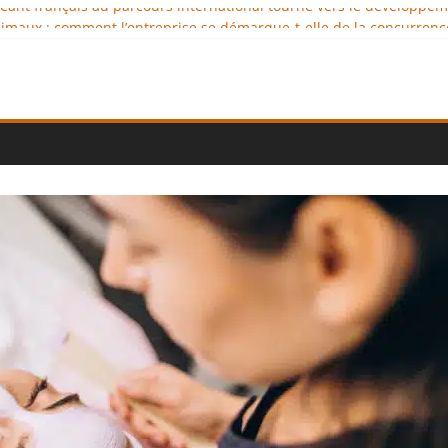
igeant français au parcours international tourné vers le développe
imaux : comment l’entreprise se démarque-t-elle de la concurrenc
ellence au service de l’indépendance financière
 diplomatie éducative comme moteur de coopération internationale
ional : des solutions logistiques au service du commerce internati