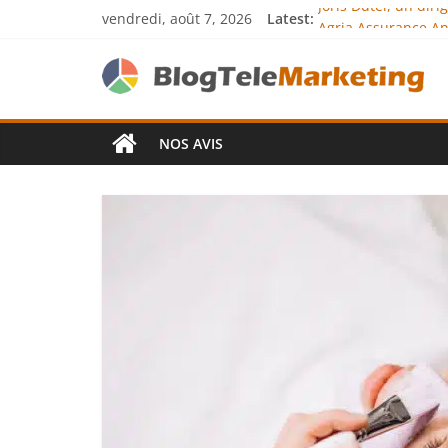
Joris Dutel, un dir
vendredi, août 7, 2026
Latest:
Agria Assurance An
JCA Academy : l’exc
Denis Bouclon : la
Next Terra Internat
NOS AVIS