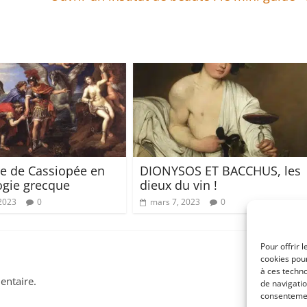
ire de Cassiopée en
DIONYSOS ET BACCHUS, les
gie grecque
dieux du vin !
 2023
0
mars 7, 2023
0
Pour offrir 
cookies pour
à ces techn
ntaire.
de navigatio
consentement