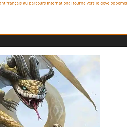
geant français au parcours international tourné vers le développeme
aux : comment l’entreprise se démarque-t-elle de la concurrence 
llence au service de l’indépendance financière
iplomatie éducative comme moteur de coopération internationale
onal : des solutions logistiques au service du commerce internation