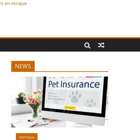
nt en Afrique
?
al
NEWS
Animaux