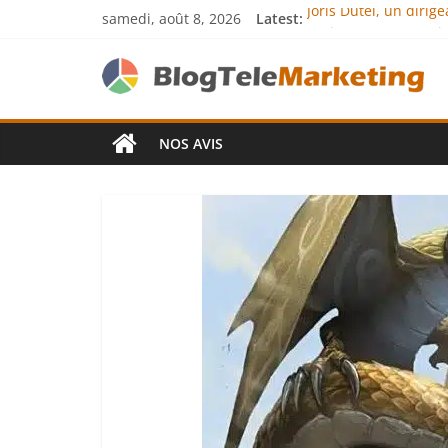
samedi, août 8, 2026
Latest:
Joris Dutel, un diri
Agria Assurance Anim
JCA Academy : l’exce
Denis Bouclon : la d
Next Terra Internati
NOS AVIS