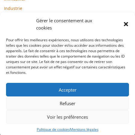
Industrie
Loisirs
Gérer le consentement aux
Maison / Jardin
cookies
Médias
Pour offrir les meilleures expériences, nous utilisons des technologies
telles que les cookies pour stocker et/ou accéder aux informations des
Mode / Beauté / Bien-être
appareils. Le fait de consentir à ces technologies nous permettra de
Santé
traiter des données telles que le comportement de navigation ou les ID
uniques sur ce site. Le fait de ne pas consentir ou de retirer son
Société
consentement peut avoir un effet négatif sur certaines caractéristiques
et fonctions.
Sports
Technologie / Internet
Accepter
Refuser
Copyright © 2022 blogtelemarketing.fr. All rights reserved.
Voir les préférences
Mentions légales
Politique de cookies
Mentions légales