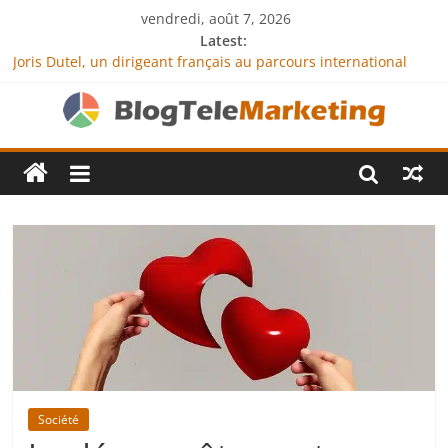
vendredi, août 7, 2026
Latest:
Joris Dutel, un dirigeant français au parcours international
tourné vers le développement en Afrique
Agria Assurance Animaux : comment l’entreprise se
démarque-t-elle de la concurrence ?
JCA Academy : l’excellence au service de l’indépendance
financière
Denis Bouclon : la diplomatie éducative comme moteur de
coopération internationale
Next Terra International : des solutions logistiques au service
du commerce international
Société