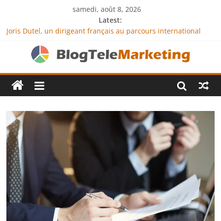
samedi, août 8, 2026
Latest:
Joris Dutel, un dirigeant français au parcours international
tourné vers le développement en Afrique
Agria Assurance Animaux : comment l’entreprise se
démarque-t-elle de la concurrence ?
JCA Academy : l’excellence au service de l’indépendance
financière
Denis Bouclon : la diplomatie éducative comme moteur de
coopération internationale
Next Terra International : des solutions logistiques au service
du commerce international