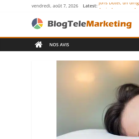
vendredi, août 7, 2026
Latest:
Joris Dutel, un dir
Agria Assurance An
JCA Academy : l’exc
Denis Bouclon : la
Next Terra Internat
NOS AVIS