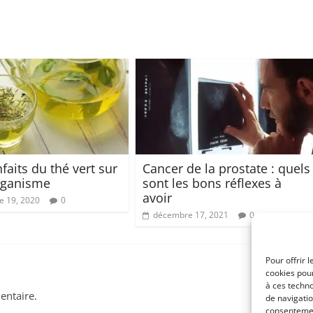
faits du thé vert sur
Cancer de la prostate : quels
rganisme
sont les bons réflexes à
avoir
 19, 2020
0
décembre 17, 2021
0
Pour offrir 
cookies pour
à ces techn
ntaire.
de navigatio
consentement