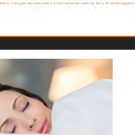
igeant français au parcours international tourné vers le développe
imaux : comment l’entreprise se démarque-t-elle de la concurrenc
ellence au service de l’indépendance financière
 diplomatie éducative comme moteur de coopération internationale
ional : des solutions logistiques au service du commerce internati