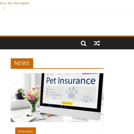
ment en Afrique
e ?
onal
NEWS
Animaux