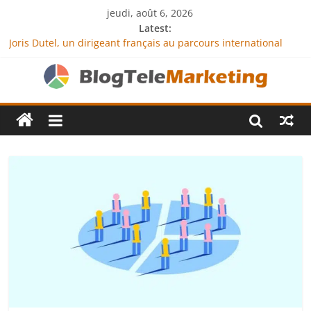
jeudi, août 6, 2026
Latest:
Joris Dutel, un dirigeant français au parcours international
tourné vers le développement en Afrique
Agria Assurance Animaux : comment l’entreprise se
démarque-t-elle de la concurrence ?
JCA Academy : l’excellence au service de l’indépendance
financière
Denis Bouclon : la diplomatie éducative comme moteur de
coopération internationale
Next Terra International : des solutions logistiques au service
du commerce international