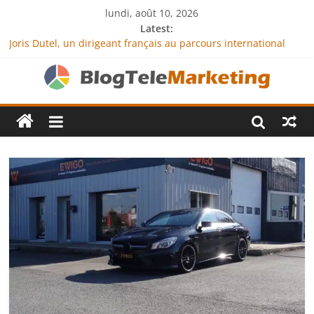
lundi, août 10, 2026
Latest:
Joris Dutel, un dirigeant français au parcours international
tourné vers le développement en Afrique
Agria Assurance Animaux : comment l’entreprise se
démarque-t-elle de la concurrence ?
JCA Academy : l’excellence au service de l’indépendance
financière
Denis Bouclon : la diplomatie éducative comme moteur de
coopération internationale
Next Terra International : des solutions logistiques au service
du commerce international