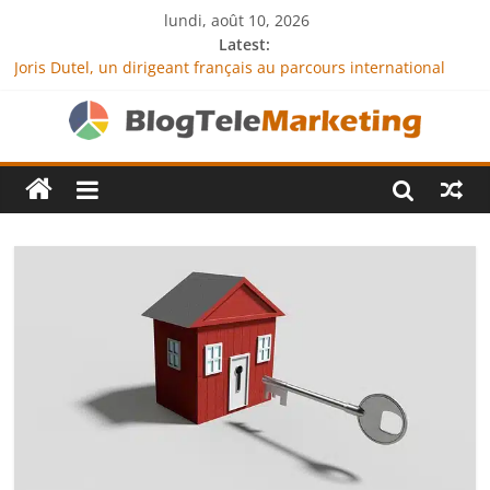
lundi, août 10, 2026
Latest:
Joris Dutel, un dirigeant français au parcours international
tourné vers le développement en Afrique
Agria Assurance Animaux : comment l’entreprise se
démarque-t-elle de la concurrence ?
JCA Academy : l’excellence au service de l’indépendance
financière
Denis Bouclon : la diplomatie éducative comme moteur de
coopération internationale
Next Terra International : des solutions logistiques au service
du commerce international