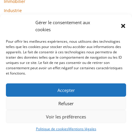
Immobilier
Industrie
Loisirs
Gérer le consentement aux
Maison / Jardin
cookies
Médias
Pour offrir les meilleures expériences, nous utilisons des technologies
telles que les cookies pour stocker et/ou accéder aux informations des
Mode / Beauté / Bien-être
appareils. Le fait de consentir à ces technologies nous permettra de
Santé
traiter des données telles que le comportement de navigation ou les ID
uniques sur ce site. Le fait de ne pas consentir ou de retirer son
Société
consentement peut avoir un effet négatif sur certaines caractéristiques
et fonctions.
Sports
Technologie / Internet
Accepter
Refuser
Copyright © 2022 blogtelemarketing.fr. All rights reserved.
Voir les préférences
Mentions légales
Politique de cookies
Mentions légales