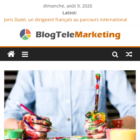
dimanche, août 9, 2026
Latest:
Joris Dutel, un dirigeant français au parcours international
tourné vers le développement en Afrique
Agria Assurance Animaux : comment l’entreprise se
démarque-t-elle de la concurrence ?
JCA Academy : l’excellence au service de l’indépendance
financière
Denis Bouclon : la diplomatie éducative comme moteur de
coopération internationale
Next Terra International : des solutions logistiques au service
du commerce international