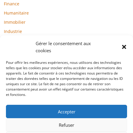
Finance
Humanitaire
Immobilier
Industrie
Loisirs
Gérer le consentement aux
Maison / Jardin
cookies
Médias
Pour offrir les meilleures expériences, nous utilisons des technologies
telles que les cookies pour stocker et/ou accéder aux informations des
Mode / Beauté / Bien-être
appareils. Le fait de consentir à ces technologies nous permettra de
Santé
traiter des données telles que le comportement de navigation ou les ID
uniques sur ce site. Le fait de ne pas consentir ou de retirer son
Société
consentement peut avoir un effet négatif sur certaines caractéristiques
et fonctions.
Sports
Technologie / Internet
Accepter
Refuser