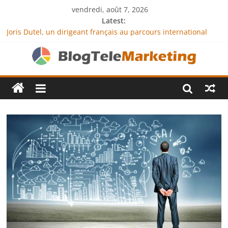
vendredi, août 7, 2026
Latest:
Joris Dutel, un dirigeant français au parcours international
tourné vers le développement en Afrique
Agria Assurance Animaux : comment l’entreprise se
démarque-t-elle de la concurrence ?
JCA Academy : l’excellence au service de l’indépendance
financière
Denis Bouclon : la diplomatie éducative comme moteur de
coopération internationale
Next Terra International : des solutions logistiques au service
du commerce international