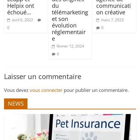
Helpix ont
du
communicati
échoué…
télémarketing
on créative
et son
avril 6, 2022
mars 7, 2023
évolution
0
0
réglementair
e
février 12, 2024
0
Laisser un commentaire
Vous devez
vous connecter
pour publier un commentaire.
NEWS