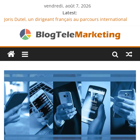
vendredi, août 7, 2026
Latest:
Joris Dutel, un dirigeant français au parcours international
tourné vers le développement en Afrique
Agria Assurance Animaux : comment l’entreprise se
démarque-t-elle de la concurrence ?
JCA Academy : l’excellence au service de l’indépendance
financière
Denis Bouclon : la diplomatie éducative comme moteur de
coopération internationale
Next Terra International : des solutions logistiques au service
du commerce international