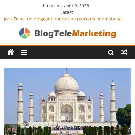
dimanche, août 9, 2026
Latest:
Joris Dutel, un dirigeant français au parcours international
tourné vers le développement en Afrique
Agria Assurance Animaux : comment l’entreprise se
démarque-t-elle de la concurrence ?
JCA Academy : l’excellence au service de l’indépendance
financière
Denis Bouclon : la diplomatie éducative comme moteur de
coopération internationale
Next Terra International : des solutions logistiques au service
du commerce international