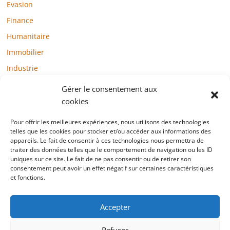
Evasion
Finance
Humanitaire
Immobilier
Industrie
Loisirs
Gérer le consentement aux
Maison / Jardin
cookies
Médias
Pour offrir les meilleures expériences, nous utilisons des technologies
Mode / Beauté / Bien-être
telles que les cookies pour stocker et/ou accéder aux informations des
appareils. Le fait de consentir à ces technologies nous permettra de
Santé
traiter des données telles que le comportement de navigation ou les ID
uniques sur ce site. Le fait de ne pas consentir ou de retirer son
Société
consentement peut avoir un effet négatif sur certaines caractéristiques
et fonctions.
Sports
Technologie / Internet
Accepter
Refuser