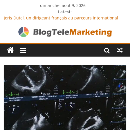
dimanche, août 9, 2026
Latest:
Joris Dutel, un dirigeant français au parcours international
tourné vers le développement en Afrique
Agria Assurance Animaux : comment l’entreprise se
démarque-t-elle de la concurrence ?
JCA Academy : l’excellence au service de l’indépendance
financière
Denis Bouclon : la diplomatie éducative comme moteur de
coopération internationale
Next Terra International : des solutions logistiques au service
du commerce international