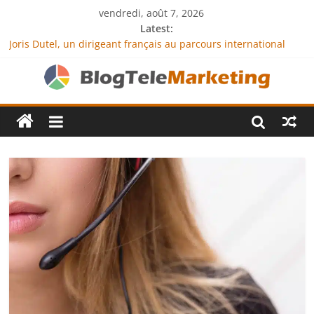
vendredi, août 7, 2026
Latest:
Joris Dutel, un dirigeant français au parcours international
tourné vers le développement en Afrique
Agria Assurance Animaux : comment l’entreprise se
démarque-t-elle de la concurrence ?
JCA Academy : l’excellence au service de l’indépendance
financière
Denis Bouclon : la diplomatie éducative comme moteur de
coopération internationale
Next Terra International : des solutions logistiques au service
du commerce international