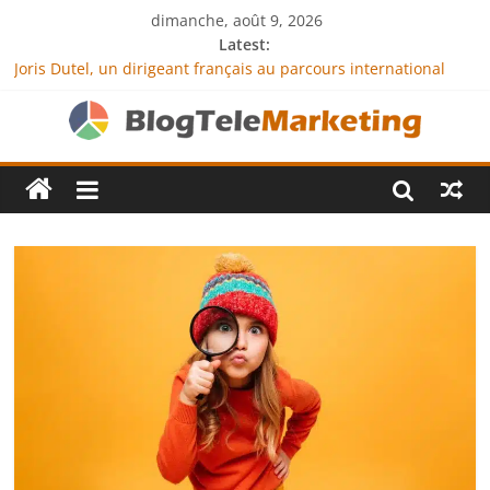
dimanche, août 9, 2026
Latest:
Joris Dutel, un dirigeant français au parcours international
tourné vers le développement en Afrique
Agria Assurance Animaux : comment l’entreprise se
démarque-t-elle de la concurrence ?
JCA Academy : l’excellence au service de l’indépendance
financière
Denis Bouclon : la diplomatie éducative comme moteur de
coopération internationale
Next Terra International : des solutions logistiques au service
du commerce international