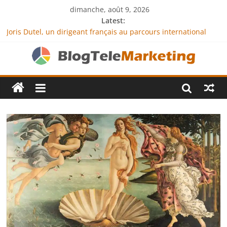
dimanche, août 9, 2026
Latest:
Joris Dutel, un dirigeant français au parcours international
tourné vers le développement en Afrique
Agria Assurance Animaux : comment l’entreprise se
démarque-t-elle de la concurrence ?
JCA Academy : l’excellence au service de l’indépendance
financière
Denis Bouclon : la diplomatie éducative comme moteur de
coopération internationale
Next Terra International : des solutions logistiques au service
du commerce international