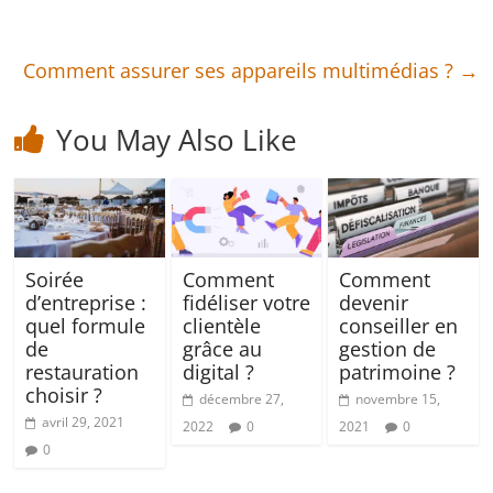
Comment assurer ses appareils multimédias ?
→
You May Also Like
Soirée
Comment
Comment
d’entreprise :
fidéliser votre
devenir
quel formule
clientèle
conseiller en
de
grâce au
gestion de
restauration
digital ?
patrimoine ?
choisir ?
décembre 27,
novembre 15,
avril 29, 2021
2022
0
2021
0
0