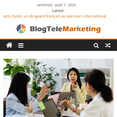
vendredi, août 7, 2026
Latest:
Joris Dutel, un dirigeant français au parcours international
tourné vers le développement en Afrique
Agria Assurance Animaux : comment l’entreprise se
démarque-t-elle de la concurrence ?
JCA Academy : l’excellence au service de l’indépendance
financière
Denis Bouclon : la diplomatie éducative comme moteur de
coopération internationale
Next Terra International : des solutions logistiques au service
du commerce international