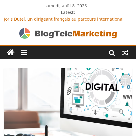
samedi, août 8, 2026
Latest:
Joris Dutel, un dirigeant français au parcours international
tourné vers le développement en Afrique
Agria Assurance Animaux : comment l’entreprise se
démarque-t-elle de la concurrence ?
JCA Academy : l’excellence au service de l’indépendance
financière
Denis Bouclon : la diplomatie éducative comme moteur de
coopération internationale
Next Terra International : des solutions logistiques au service
du commerce international