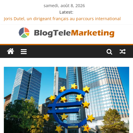
samedi, août 8, 2026
Latest:
Joris Dutel, un dirigeant français au parcours international
tourné vers le développement en Afrique
Agria Assurance Animaux : comment l’entreprise se
démarque-t-elle de la concurrence ?
JCA Academy : l’excellence au service de l’indépendance
financière
Denis Bouclon : la diplomatie éducative comme moteur de
coopération internationale
Next Terra International : des solutions logistiques au service
du commerce international