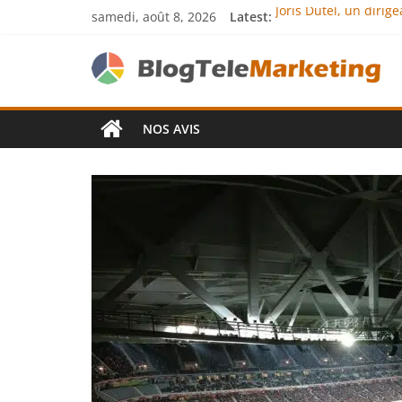
samedi, août 8, 2026
Latest:
Joris Dutel, un diri
Agria Assurance Anim
JCA Academy : l’exce
Denis Bouclon : la d
Next Terra Internati
NOS AVIS