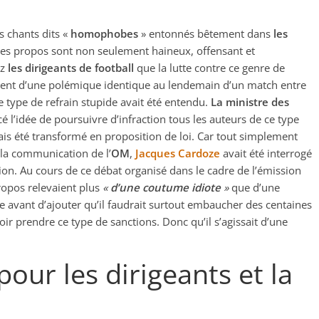
s chants dits «
homophobes
» entonnés bêtement dans
les
, ces propos sont non seulement haineux, offensant et
ez
les dirigeants de football
que la lutte contre ce genre de
ient d’une polémique identique au lendemain d’un match entre
 type de refrain stupide avait été entendu.
La ministre des
cé l’idée de poursuivre d’infraction tous les auteurs de ce type
ais été transformé en proposition de loi. Car tout simplement
e la communication de l’
OM
,
Jacques Cardoze
avait été interrogé
tion. Au cours de ce débat organisé dans le cadre de l’émission
ropos relevaient plus
«
d’une coutume idiote
»
que d’une
avant d’ajouter qu’il faudrait surtout embaucher des centaines
r prendre ce type de sanctions. Donc qu’il s’agissait d’une
pour les dirigeants et la