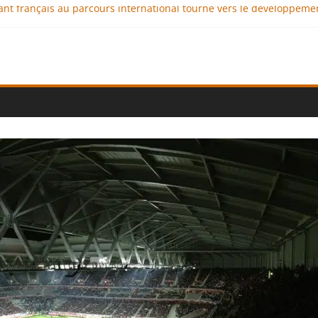
geant français au parcours international tourné vers le développeme
aux : comment l’entreprise se démarque-t-elle de la concurrence 
llence au service de l’indépendance financière
iplomatie éducative comme moteur de coopération internationale
onal : des solutions logistiques au service du commerce internation