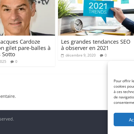
Jacques Cardoze
Les grandes tendances SEO
n gilet pare-balles à
à observer en 2021
 Sotto
décembre 9, 2020
0
2025
0
Pour offrir 
cookies pour
à ces techn
ntaire.
de navigatio
consentement
eserved.
Ac