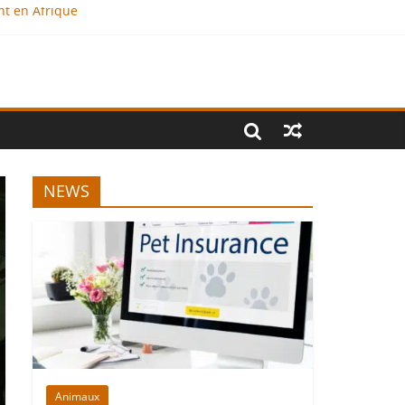
nt en Afrique
?
al
NEWS
Animaux