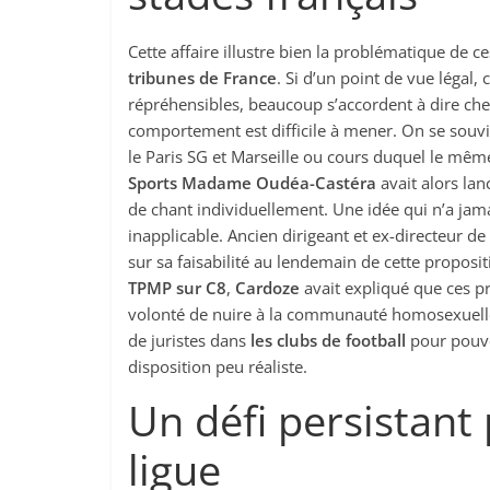
Cette affaire illustre bien la problématique de ce
tribunes de France
. Si d’un point de vue légal
répréhensibles, beaucoup s’accordent à dire ch
comportement est difficile à mener. On se souv
le Paris SG et Marseille ou cours duquel le même
Sports Madame Oudéa-Castéra
avait alors lan
de chant individuellement. Une idée qui n’a jam
inapplicable. Ancien dirigeant et ex-directeur d
sur sa faisabilité au lendemain de cette proposi
TPMP sur C8
,
Cardoze
avait expliqué que ces p
volonté de nuire à la communauté homosexuelle 
de juristes dans
les clubs de football
pour pouvoi
disposition peu réaliste.
Un défi persistant 
ligue