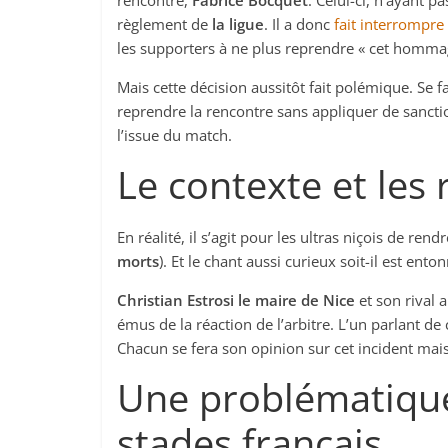
rencontre,
Fabrice Bocquet
. Celui-ci, n’ayant 
règlement de
la ligue
. Il a donc
fait interrompr
les supporters à ne plus reprendre « cet hommag
Mais cette décision aussitôt fait polémique. Se f
reprendre la rencontre sans appliquer de sancti
l’issue du match.
Le contexte et les 
En réalité, il s’agit pour les ultras niçois de r
morts
). Et le chant aussi curieux soit-il est en
Christian Estrosi le maire de Nice
et son rival 
émus de la réaction de l’arbitre. L’un parlant de 
Chacun se fera son opinion sur cet incident mais
Une problématique
stades français