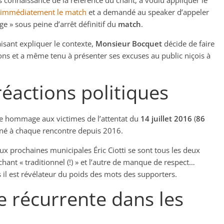
pas connaissance de la référence du chant, a voulu appliquer le
e immédiatement le match
et a demandé au speaker d’appeler
e » sous peine d’arrêt définitif du
match
.
aisant expliquer le contexte,
Monsieur Bocquet
décide de faire
ons et a même tenu à présenter ses excuses au public niçois à
réactions politiques
endre hommage aux victimes de l’attentat du
14 juillet 2016
(
86
tonné à chaque rencontre depuis 2016.
aux prochaines municipales Éric Ciotti se sont tous les deux
chant « traditionnel (!) » et l’autre de manque de respect…
 il est révélateur du poids des mots des supporters.
 récurrente dans les