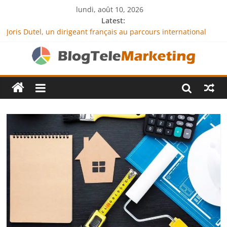
lundi, août 10, 2026
Latest:
Joris Dutel, un dirigeant français au parcours international
tourné vers le développement en Afrique
Agria Assurance Animaux : comment l’entreprise se
démarque-t-elle de la concurrence ?
JCA Academy : l’excellence au service de l’indépendance
financière
Denis Bouclon : la diplomatie éducative comme moteur de
coopération internationale
Next Terra International : des solutions logistiques au service
du commerce international