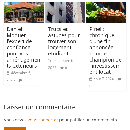
Daniel
Trucs et
Pinel :
Moquet,
astuces pour
chronique
l’expert de
trouver son
d’une fin
confiance
logement
annoncée
pour vos
étudiant
pour le
aménagemen
champion de
septembre 6,
ts extérieurs
l’investissem
2022
0
ent locatif
décembre 6,
août 7, 2024
2025
0
0
Laisser un commentaire
Vous devez
vous connecter
pour publier un commentaire.