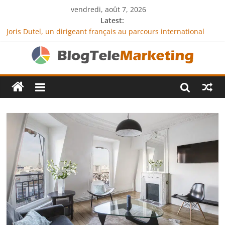
vendredi, août 7, 2026
Latest:
Joris Dutel, un dirigeant français au parcours international
tourné vers le développement en Afrique
Agria Assurance Animaux : comment l’entreprise se
démarque-t-elle de la concurrence ?
JCA Academy : l’excellence au service de l’indépendance
financière
Denis Bouclon : la diplomatie éducative comme moteur de
coopération internationale
Next Terra International : des solutions logistiques au service
du commerce international