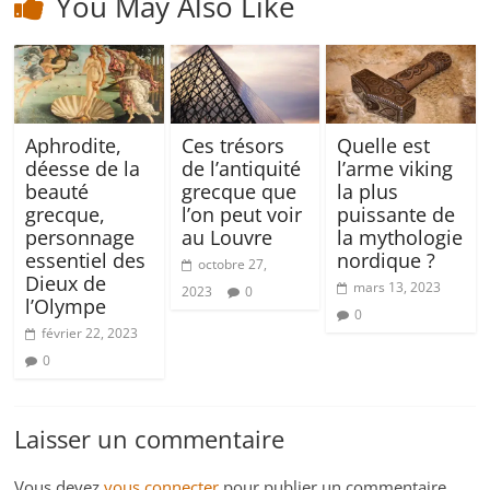
You May Also Like
Aphrodite,
Ces trésors
Quelle est
déesse de la
de l’antiquité
l’arme viking
beauté
grecque que
la plus
grecque,
l’on peut voir
puissante de
personnage
au Louvre
la mythologie
essentiel des
nordique ?
octobre 27,
Dieux de
mars 13, 2023
2023
0
l’Olympe
0
février 22, 2023
0
Laisser un commentaire
Vous devez
vous connecter
pour publier un commentaire.