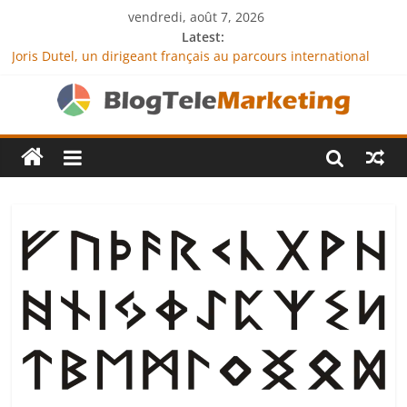
vendredi, août 7, 2026
Latest:
Joris Dutel, un dirigeant français au parcours international
tourné vers le développement en Afrique
Agria Assurance Animaux : comment l’entreprise se
démarque-t-elle de la concurrence ?
JCA Academy : l’excellence au service de l’indépendance
financière
Denis Bouclon : la diplomatie éducative comme moteur de
coopération internationale
Next Terra International : des solutions logistiques au service
du commerce international