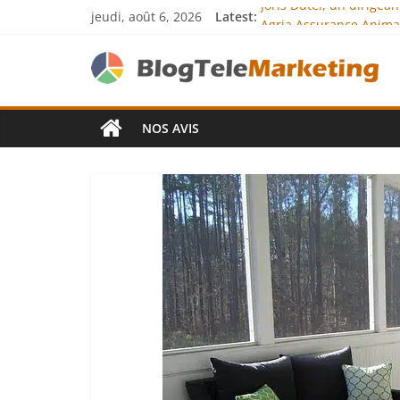
jeudi, août 6, 2026
Latest:
Joris Dutel, un dirigea
Agria Assurance Animau
JCA Academy : l’excelle
Denis Bouclon : la dip
Next Terra Internationa
NOS AVIS