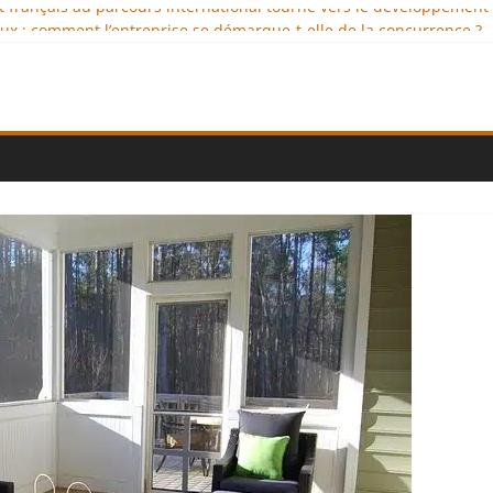
nt français au parcours international tourné vers le développement
x : comment l’entreprise se démarque-t-elle de la concurrence ?
nce au service de l’indépendance financière
lomatie éducative comme moteur de coopération internationale
l : des solutions logistiques au service du commerce international