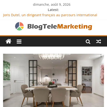
dimanche, août 9, 2026
Latest:
Joris Dutel, un dirigeant français au parcours international
tourné vers le développement en Afrique
Agria Assurance Animaux : comment l’entreprise se
démarque-t-elle de la concurrence ?
JCA Academy : l’excellence au service de l’indépendance
financière
Denis Bouclon : la diplomatie éducative comme moteur de
coopération internationale
Next Terra International : des solutions logistiques au service
du commerce international