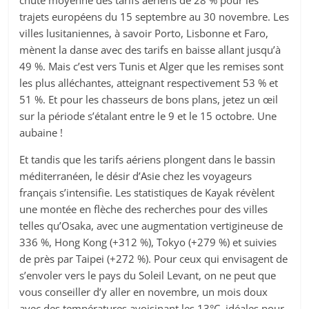
chute moyenne des tarifs aériens de 28 % pour les
trajets européens du 15 septembre au 30 novembre. Les
villes lusitaniennes, à savoir Porto, Lisbonne et Faro,
mènent la danse avec des tarifs en baisse allant jusqu’à
49 %. Mais c’est vers Tunis et Alger que les remises sont
les plus alléchantes, atteignant respectivement 53 % et
51 %. Et pour les chasseurs de bons plans, jetez un œil
sur la période s’étalant entre le 9 et le 15 octobre. Une
aubaine !
Et tandis que les tarifs aériens plongent dans le bassin
méditerranéen, le désir d’Asie chez les voyageurs
français s’intensifie. Les statistiques de Kayak révèlent
une montée en flèche des recherches pour des villes
telles qu’Osaka, avec une augmentation vertigineuse de
336 %, Hong Kong (+312 %), Tokyo (+279 %) et suivies
de près par Taipei (+272 %). Pour ceux qui envisagent de
s’envoler vers le pays du Soleil Levant, on ne peut que
vous conseiller d’y aller en novembre, un mois doux
avec des températures avoisinant les 13°C, idéales pour