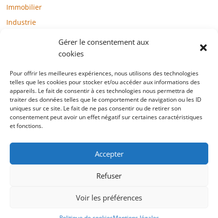
Immobilier
Industrie
Loisirs
Gérer le consentement aux
Maison / Jardin
cookies
Médias
Pour offrir les meilleures expériences, nous utilisons des technologies
telles que les cookies pour stocker et/ou accéder aux informations des
Mode / Beauté / Bien-être
appareils. Le fait de consentir à ces technologies nous permettra de
Santé
traiter des données telles que le comportement de navigation ou les ID
uniques sur ce site. Le fait de ne pas consentir ou de retirer son
Société
consentement peut avoir un effet négatif sur certaines caractéristiques
et fonctions.
Sports
Technologie / Internet
Accepter
Refuser
Copyright © 2022 blogtelemarketing.fr. All rights reserved.
Voir les préférences
Mentions légales
Politique de cookies
Mentions légales