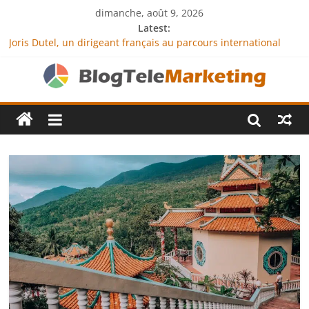
dimanche, août 9, 2026
Latest:
Joris Dutel, un dirigeant français au parcours international
tourné vers le développement en Afrique
Agria Assurance Animaux : comment l’entreprise se
démarque-t-elle de la concurrence ?
JCA Academy : l’excellence au service de l’indépendance
financière
Denis Bouclon : la diplomatie éducative comme moteur de
coopération internationale
Next Terra International : des solutions logistiques au service
du commerce international