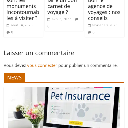
sont les
faire un bon
bonne
monuments
carnet de
agence de
incontournab
voyage ?
voyages : nos
les à visiter ?
conseils
avril 5, 2022
août 14, 2023
février 18, 2023
0
0
0
Laisser un commentaire
Vous devez
vous connecter
pour publier un commentaire.
NEWS