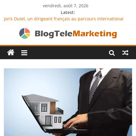
vendredi, août 7, 2026
Latest:
Joris Dutel, un dirigeant français au parcours international
tourné vers le développement en Afrique
Agria Assurance Animaux : comment l’entreprise se
démarque-t-elle de la concurrence ?
JCA Academy : l’excellence au service de l’indépendance
financière
Denis Bouclon : la diplomatie éducative comme moteur de
coopération internationale
Next Terra International : des solutions logistiques au service
du commerce international