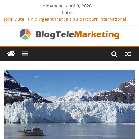
dimanche, août 9, 2026
Latest:
Joris Dutel, un dirigeant français au parcours international
tourné vers le développement en Afrique
Agria Assurance Animaux : comment l’entreprise se
démarque-t-elle de la concurrence ?
JCA Academy : l’excellence au service de l’indépendance
financière
Denis Bouclon : la diplomatie éducative comme moteur de
coopération internationale
Next Terra International : des solutions logistiques au service
du commerce international