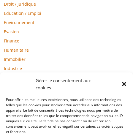
Droit / Juridique
Education / Emploi
Environnement
Evasion
Finance
Humanitaire
Immobilier
Industrie
Loisirs
Gérer le consentement aux
Maison / Jardin
cookies
Médias
Pour offrir les meilleures expériences, nous utilisons des technologies
telles que les cookies pour stocker et/ou accéder aux informations des
Mode / Beauté / Bien-être
appareils. Le fait de consentir à ces technologies nous permettra de
Santé
traiter des données telles que le comportement de navigation ou les ID
uniques sur ce site. Le fait de ne pas consentir ou de retirer son
Société
consentement peut avoir un effet négatif sur certaines caractéristiques
et fonctions.
Sports