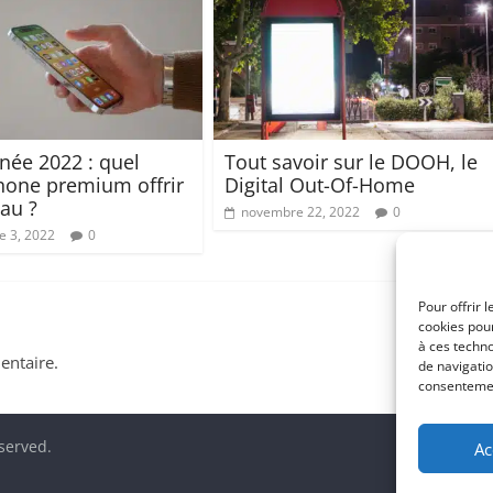
nnée 2022 : quel
Tout savoir sur le DOOH, le
one premium offrir
Digital Out-Of-Home
au ?
novembre 22, 2022
0
 3, 2022
0
Pour offrir 
cookies pour
à ces techn
ntaire.
de navigatio
consentement
eserved.
Ac