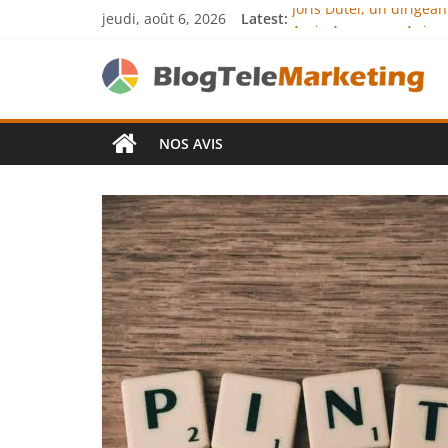
jeudi, août 6, 2026
Latest:
Joris Dutel, un dirigea
Agria Assurance Animau
JCA Academy : l’excelle
Denis Bouclon : la dip
Next Terra Internationa
NOS AVIS