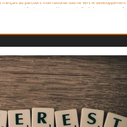
nt français au parcours international tourné vers le développement
x : comment l’entreprise se démarque-t-elle de la concurrence ?
nce au service de l’indépendance financière
lomatie éducative comme moteur de coopération internationale
l : des solutions logistiques au service du commerce international