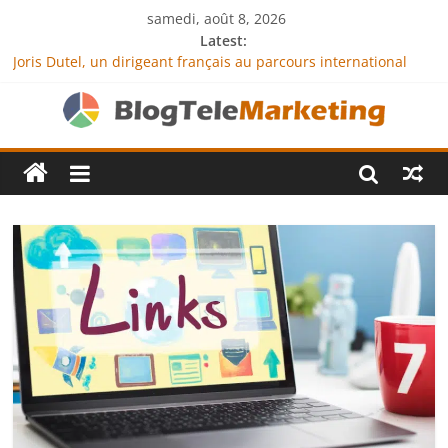
samedi, août 8, 2026
Latest:
Joris Dutel, un dirigeant français au parcours international
tourné vers le développement en Afrique
Agria Assurance Animaux : comment l’entreprise se
démarque-t-elle de la concurrence ?
JCA Academy : l’excellence au service de l’indépendance
financière
Denis Bouclon : la diplomatie éducative comme moteur de
coopération internationale
Next Terra International : des solutions logistiques au service
du commerce international