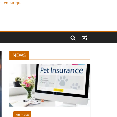
nt en Afrique
?
al
NEWS
Animaux