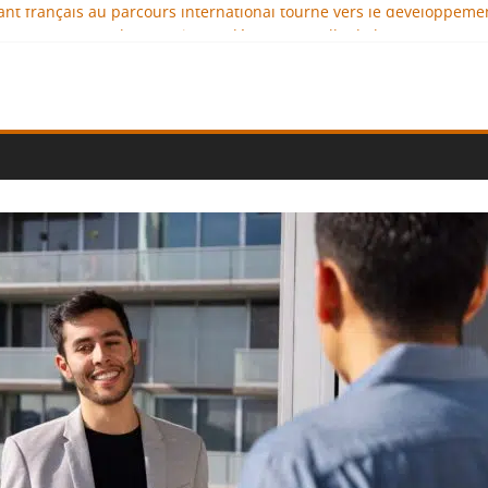
geant français au parcours international tourné vers le développeme
aux : comment l’entreprise se démarque-t-elle de la concurrence 
llence au service de l’indépendance financière
iplomatie éducative comme moteur de coopération internationale
onal : des solutions logistiques au service du commerce internation