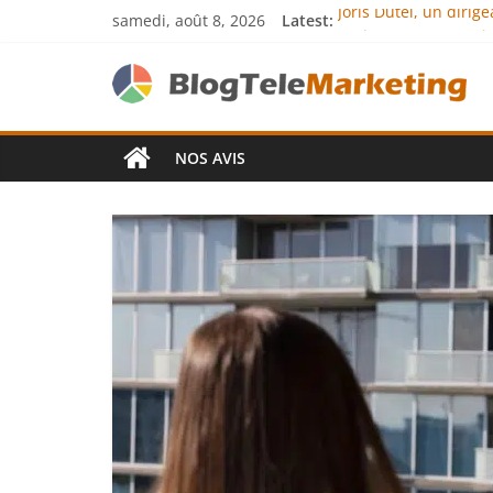
samedi, août 8, 2026
Latest:
Joris Dutel, un diri
Agria Assurance Anim
JCA Academy : l’exce
Denis Bouclon : la d
Next Terra Internati
NOS AVIS