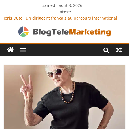
samedi, août 8, 2026
Latest:
Joris Dutel, un dirigeant français au parcours international
tourné vers le développement en Afrique
Agria Assurance Animaux : comment l’entreprise se
démarque-t-elle de la concurrence ?
JCA Academy : l’excellence au service de l’indépendance
financière
Denis Bouclon : la diplomatie éducative comme moteur de
coopération internationale
Next Terra International : des solutions logistiques au service
du commerce international