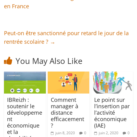
en France
Peut-on être sanctionné pour retard le jour de la
rentrée scolaire ?
→
You May Also Like
IBReizh :
Comment
Le point sur
soutenir le
manager à
l’insertion par
développeme
distance
l’activité
nt
efficacement
économique
économique
?
(IAE)
et la
juin 8, 2020
0
juin 2, 2020
0