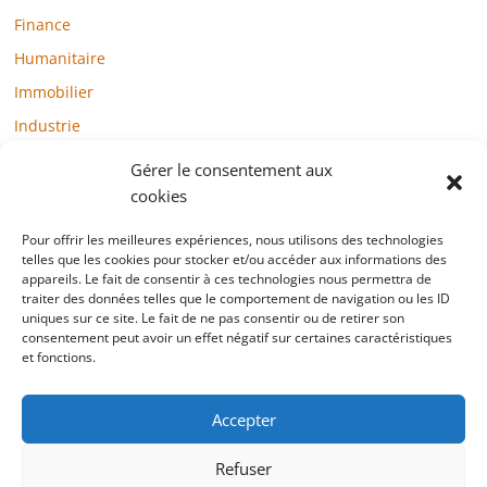
Finance
Humanitaire
Immobilier
Industrie
Loisirs
Gérer le consentement aux
Maison / Jardin
cookies
Médias
Pour offrir les meilleures expériences, nous utilisons des technologies
telles que les cookies pour stocker et/ou accéder aux informations des
Mode / Beauté / Bien-être
appareils. Le fait de consentir à ces technologies nous permettra de
Santé
traiter des données telles que le comportement de navigation ou les ID
uniques sur ce site. Le fait de ne pas consentir ou de retirer son
Société
consentement peut avoir un effet négatif sur certaines caractéristiques
et fonctions.
Sports
Technologie / Internet
Accepter
Refuser