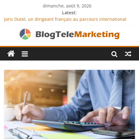
dimanche, août 9, 2026
Latest:
Joris Dutel, un dirigeant français au parcours international
tourné vers le développement en Afrique
Agria Assurance Animaux : comment l’entreprise se
démarque-t-elle de la concurrence ?
JCA Academy : l’excellence au service de l’indépendance
financière
Denis Bouclon : la diplomatie éducative comme moteur de
coopération internationale
Next Terra International : des solutions logistiques au service
du commerce international