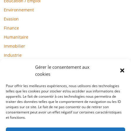
Education / Emploi
Environnement
Evasion
Finance
Humanitaire
Immobilier
Industrie
Loisirs
Gérer le consentement aux
Maison / Jardin
cookies
Médias
Pour offrir les meilleures expériences, nous utilisons des technologies
telles que les cookies pour stocker et/ou accéder aux informations des
Mode / Beauté / Bien-être
appareils. Le fait de consentir à ces technologies nous permettra de
Santé
traiter des données telles que le comportement de navigation ou les ID
uniques sur ce site. Le fait de ne pas consentir ou de retirer son
Société
consentement peut avoir un effet négatif sur certaines caractéristiques
et fonctions.
Sports
Technologie / Internet