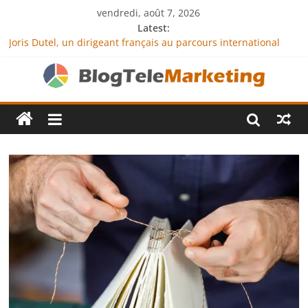
vendredi, août 7, 2026
Latest:
Joris Dutel, un dirigeant français au parcours international
tourné vers le développement en Afrique
Agria Assurance Animaux : comment l’entreprise se
démarque-t-elle de la concurrence ?
JCA Academy : l’excellence au service de l’indépendance
financière
Denis Bouclon : la diplomatie éducative comme moteur de
coopération internationale
Next Terra International : des solutions logistiques au service
du commerce international