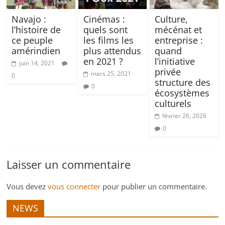
Navajo :
Cinémas :
Culture,
l’histoire de
quels sont
mécénat et
ce peuple
les films les
entreprise :
amérindien
plus attendus
quand
en 2021 ?
l’initiative
juin 14, 2021
privée
mars 25, 2021
0
structure des
0
écosystèmes
culturels
février 26, 2026
0
Laisser un commentaire
Vous devez
vous connecter
pour publier un commentaire.
NEWS