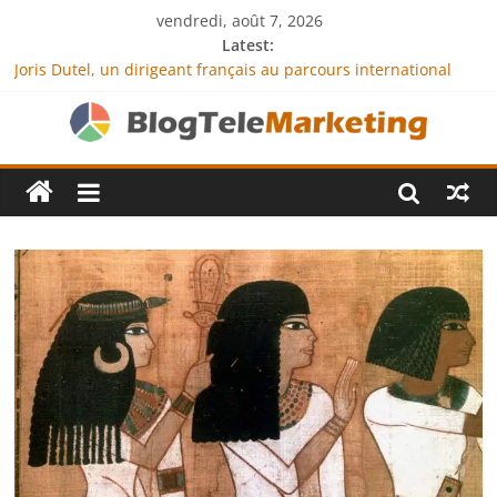
vendredi, août 7, 2026
Latest:
Joris Dutel, un dirigeant français au parcours international
tourné vers le développement en Afrique
Agria Assurance Animaux : comment l’entreprise se
démarque-t-elle de la concurrence ?
JCA Academy : l’excellence au service de l’indépendance
financière
Denis Bouclon : la diplomatie éducative comme moteur de
coopération internationale
Next Terra International : des solutions logistiques au service
du commerce international