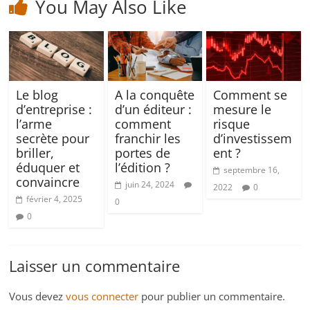
You May Also Like
Le blog
A la conquête
Comment se
d’entreprise :
d’un éditeur :
mesure le
l’arme
comment
risque
secrète pour
franchir les
d’investissem
briller,
portes de
ent ?
éduquer et
l’édition ?
septembre 16,
convaincre
juin 24, 2024
2022
0
février 4, 2025
0
0
Laisser un commentaire
Vous devez
vous connecter
pour publier un commentaire.