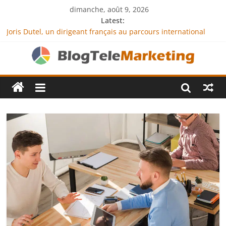
dimanche, août 9, 2026
Latest:
Joris Dutel, un dirigeant français au parcours international
tourné vers le développement en Afrique
Agria Assurance Animaux : comment l’entreprise se
démarque-t-elle de la concurrence ?
JCA Academy : l’excellence au service de l’indépendance
financière
Denis Bouclon : la diplomatie éducative comme moteur de
coopération internationale
Next Terra International : des solutions logistiques au service
du commerce international