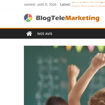
samedi, août 8, 2026
Latest:
Joris Dutel, un diri
Agria Assurance Anim
JCA Academy : l’exce
Denis Bouclon : la d
Next Terra Internati
NOS AVIS