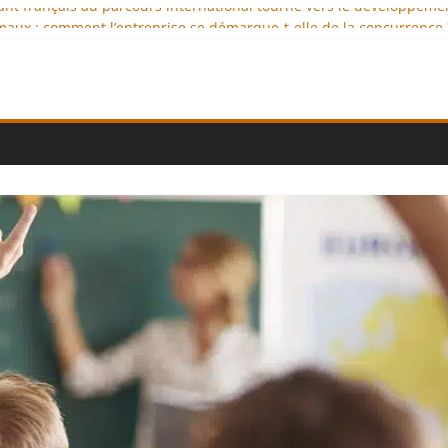
geant français au parcours international tourné vers le développeme
aux : comment l’entreprise se démarque-t-elle de la concurrence 
llence au service de l’indépendance financière
iplomatie éducative comme moteur de coopération internationale
onal : des solutions logistiques au service du commerce internation