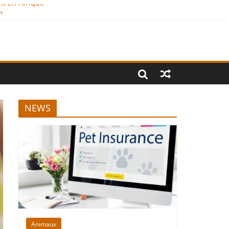
nt en Afrique
?
al
NEWS
Animaux