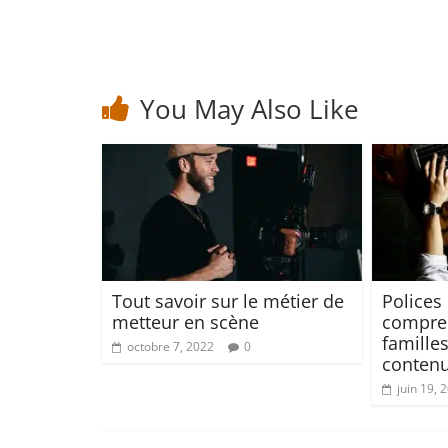
You May Also Like
Tout savoir sur le métier de
Polices 
metteur en scène
compren
famille
octobre 7, 2022
0
conten
juin 19, 