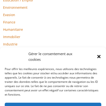
Education / Emploi
Environnement
Evasion
Finance
Humanitaire
Immobilier
Industrie
Loisirs
Gérer le consentement aux
Maison / Jardin
cookies
Médias
Pour offrir les meilleures expériences, nous utilisons des technologies
telles que les cookies pour stocker et/ou accéder aux informations des
Mode / Beauté / Bien-être
appareils. Le fait de consentir à ces technologies nous permettra de
Santé
traiter des données telles que le comportement de navigation ou les ID
uniques sur ce site. Le fait de ne pas consentir ou de retirer son
Société
consentement peut avoir un effet négatif sur certaines caractéristiques
et fonctions.
Sports
Technologie / Internet