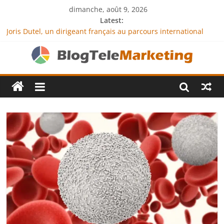
dimanche, août 9, 2026
Latest:
Joris Dutel, un dirigeant français au parcours international
tourné vers le développement en Afrique
Agria Assurance Animaux : comment l’entreprise se
démarque-t-elle de la concurrence ?
JCA Academy : l’excellence au service de l’indépendance
financière
Denis Bouclon : la diplomatie éducative comme moteur de
coopération internationale
Next Terra International : des solutions logistiques au service
du commerce international