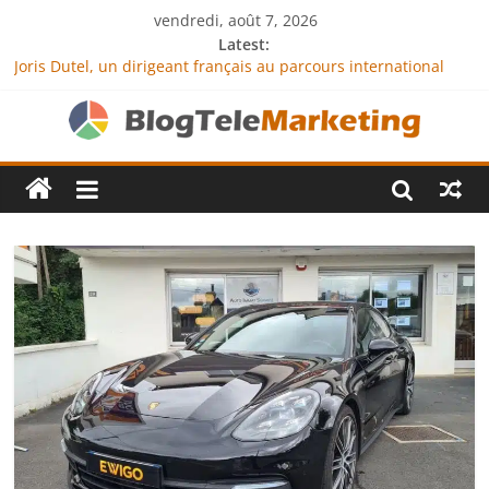
vendredi, août 7, 2026
Latest:
Joris Dutel, un dirigeant français au parcours international
tourné vers le développement en Afrique
Agria Assurance Animaux : comment l’entreprise se
démarque-t-elle de la concurrence ?
JCA Academy : l’excellence au service de l’indépendance
financière
Denis Bouclon : la diplomatie éducative comme moteur de
coopération internationale
Next Terra International : des solutions logistiques au service
du commerce international