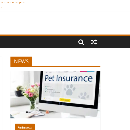
nt en Afrique
?
al
NEWS
Animaux