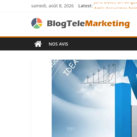
Joris Dutel, un diri
samedi, août 8, 2026
Latest:
Agria Assurance Anim
JCA Academy : l’exce
Denis Bouclon : la d
Next Terra Internati
NOS AVIS