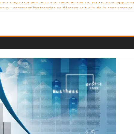
geant français au parcours international tourné vers le développeme
aux : comment l’entreprise se démarque-t-elle de la concurrence 
llence au service de l’indépendance financière
iplomatie éducative comme moteur de coopération internationale
onal : des solutions logistiques au service du commerce internation