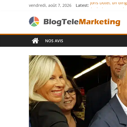
vendredi, août 7, 2026
Latest:
Joris Dutel, un dir
Agria Assurance An
JCA Academy : l’exc
Denis Bouclon : la
Next Terra Internat
NOS AVIS