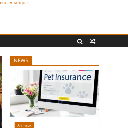
ment en Afrique
e ?
onal
NEWS
Animaux