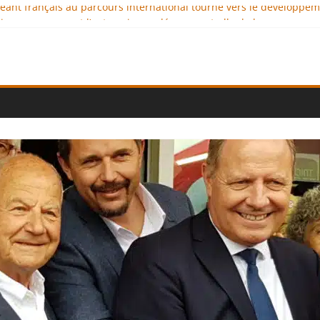
igeant français au parcours international tourné vers le développe
imaux : comment l’entreprise se démarque-t-elle de la concurrenc
ellence au service de l’indépendance financière
 diplomatie éducative comme moteur de coopération internationale
ional : des solutions logistiques au service du commerce internati