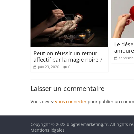
Le dés
amoure
Peut-on réussir un retour
septembr
affectif par la magie noire ?
juin 23, 2020
0
Laisser un commentaire
Vous devez
vous connecter
pour publier un comme
Copyright © 2022 blogtelemarketing.fr. All rights r
Mentions légales