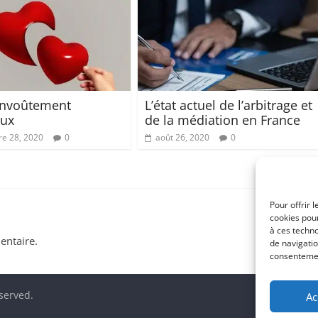
envoûtement
L’état actuel de l’arbitrage et
ux
de la médiation en France
e 28, 2020
0
août 26, 2020
0
Pour offrir 
cookies pour
à ces techn
ntaire.
de navigatio
consentement
eserved.
Ac