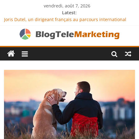
vendredi, août 7, 2026
Latest:
Joris Dutel, un dirigeant français au parcours international
tourné vers le développement en Afrique
Agria Assurance Animaux : comment l’entreprise se
démarque-t-elle de la concurrence ?
JCA Academy : l’excellence au service de l’indépendance
financière
Denis Bouclon : la diplomatie éducative comme moteur de
coopération internationale
Next Terra International : des solutions logistiques au service
du commerce international