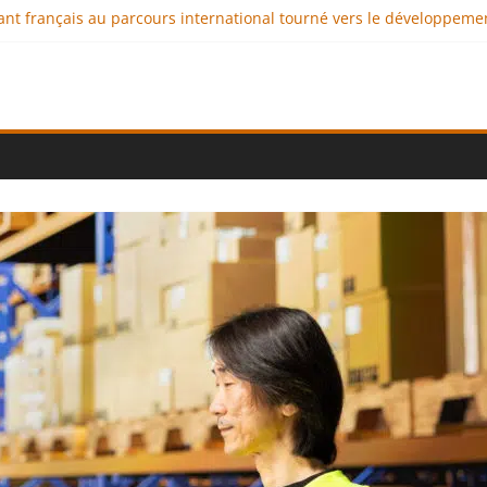
geant français au parcours international tourné vers le développeme
aux : comment l’entreprise se démarque-t-elle de la concurrence 
llence au service de l’indépendance financière
iplomatie éducative comme moteur de coopération internationale
onal : des solutions logistiques au service du commerce internation