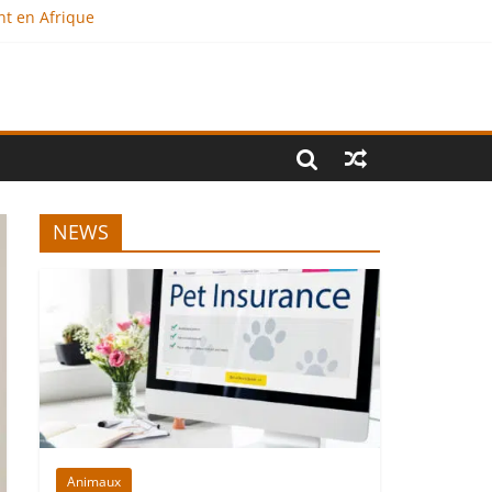
nt en Afrique
?
al
NEWS
Animaux