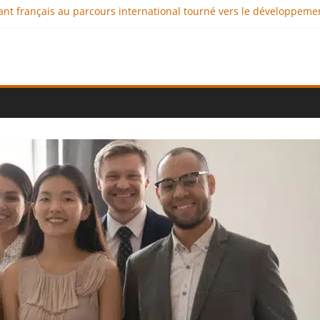
geant français au parcours international tourné vers le développeme
aux : comment l’entreprise se démarque-t-elle de la concurrence 
llence au service de l’indépendance financière
iplomatie éducative comme moteur de coopération internationale
onal : des solutions logistiques au service du commerce internation