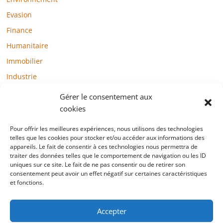
Evasion
Finance
Humanitaire
Immobilier
Industrie
Loisirs
Gérer le consentement aux
Maison / Jardin
cookies
Médias
Pour offrir les meilleures expériences, nous utilisons des technologies
telles que les cookies pour stocker et/ou accéder aux informations des
Mode / Beauté / Bien-être
appareils. Le fait de consentir à ces technologies nous permettra de
Santé
traiter des données telles que le comportement de navigation ou les ID
uniques sur ce site. Le fait de ne pas consentir ou de retirer son
Société
consentement peut avoir un effet négatif sur certaines caractéristiques
et fonctions.
Sports
Technologie / Internet
Accepter