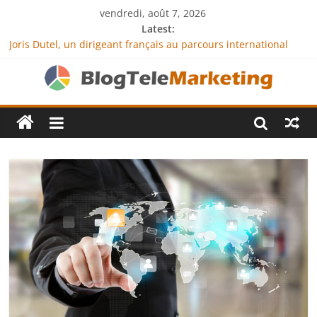
vendredi, août 7, 2026
Latest:
Joris Dutel, un dirigeant français au parcours international
tourné vers le développement en Afrique
Agria Assurance Animaux : comment l’entreprise se
démarque-t-elle de la concurrence ?
JCA Academy : l’excellence au service de l’indépendance
financière
Denis Bouclon : la diplomatie éducative comme moteur de
coopération internationale
Next Terra International : des solutions logistiques au service
du commerce international