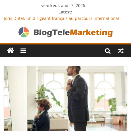
vendredi, août 7, 2026
Latest:
Joris Dutel, un dirigeant français au parcours international
tourné vers le développement en Afrique
Agria Assurance Animaux : comment l’entreprise se
démarque-t-elle de la concurrence ?
JCA Academy : l’excellence au service de l’indépendance
financière
Denis Bouclon : la diplomatie éducative comme moteur de
coopération internationale
Next Terra International : des solutions logistiques au service
du commerce international