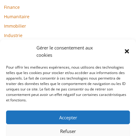
Finance
Humanitaire
Immobilier
Industrie
Loisirs
Gérer le consentement aux
Maison / Jardin
cookies
Médias
Pour offrir les meilleures expériences, nous utilisons des technologies
telles que les cookies pour stocker et/ou accéder aux informations des
Mode / Beauté / Bien-être
appareils. Le fait de consentir à ces technologies nous permettra de
Santé
traiter des données telles que le comportement de navigation ou les ID
uniques sur ce site. Le fait de ne pas consentir ou de retirer son
Société
consentement peut avoir un effet négatif sur certaines caractéristiques
et fonctions.
Sports
Technologie / Internet
Accepter
Refuser