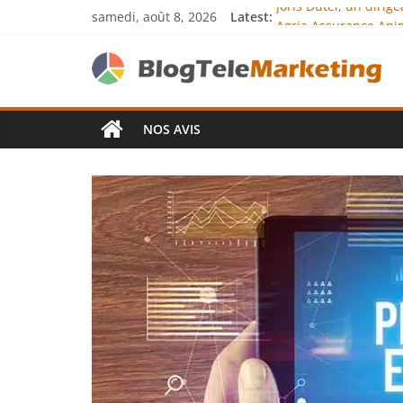
samedi, août 8, 2026
Latest:
Joris Dutel, un diri
Agria Assurance Anim
JCA Academy : l’exce
Denis Bouclon : la d
Next Terra Internati
NOS AVIS