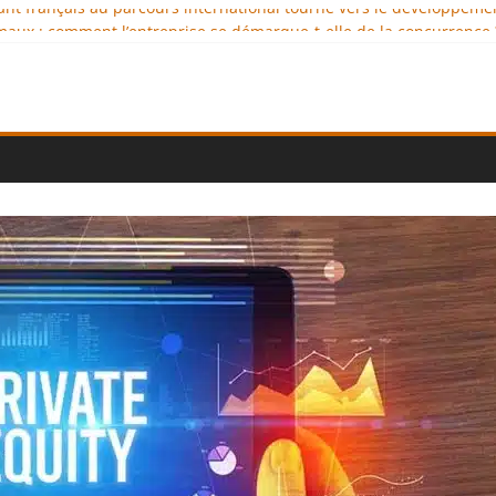
geant français au parcours international tourné vers le développeme
aux : comment l’entreprise se démarque-t-elle de la concurrence 
llence au service de l’indépendance financière
iplomatie éducative comme moteur de coopération internationale
onal : des solutions logistiques au service du commerce internation