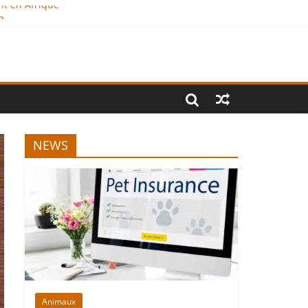
nt en Afrique
?
al
NEWS
Animaux